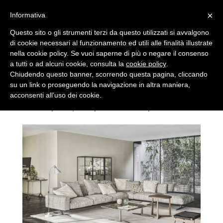
×
Informativa
Questo sito o gli strumenti terzi da questo utilizzati si avvalgono
di cookie necessari al funzionamento ed utili alle finalità illustrate
nella cookie policy. Se vuoi saperne di più o negare il consenso
a tutti o ad alcuni cookie, consulta la
cookie policy
.
Soft Dream di Flexform,
Chiudendo questo banner, scorrendo questa pagina, cliccando
l’apoteosi del comfort
su un link o proseguendo la navigazione in altra maniera,
acconsenti all’uso dei cookie.
da
Ciro
|
Dic 7, 2021
|
Ultime novità
|
0 commenti